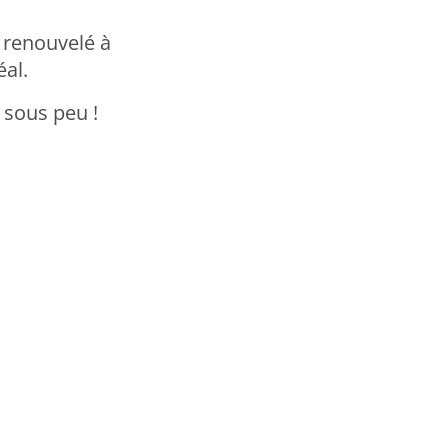
 renouvelé à
éal.
 sous peu !