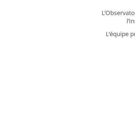
L’Observato
l’I
L’équipe p