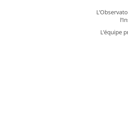
L’Observato
l’I
L’équipe p