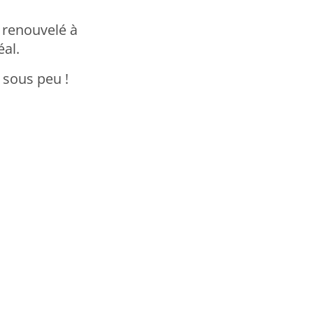
 renouvelé à
éal.
 sous peu !